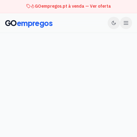
GOempregos.pt à venda — Ver oferta
GO
empregos