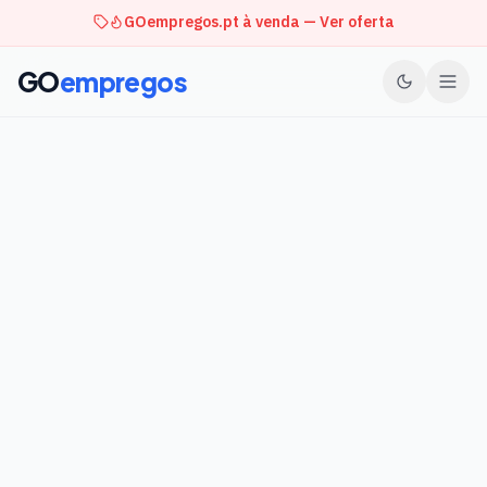
GOempregos.pt à venda — Ver oferta
GO
empregos