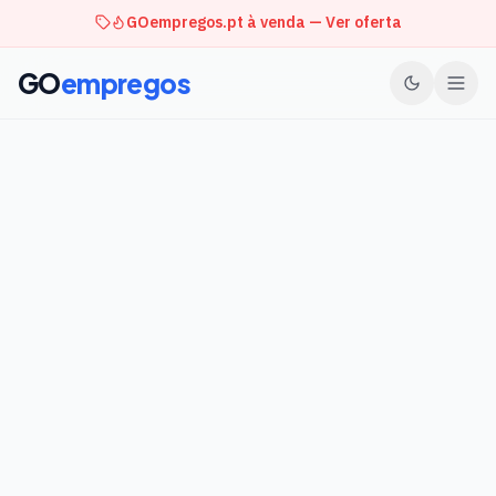
GOempregos.pt à venda — Ver oferta
GO
empregos