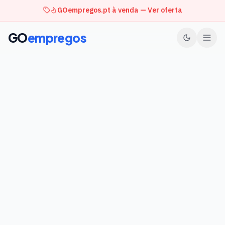
GOempregos.pt à venda — Ver oferta
GO
empregos