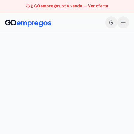
GOempregos.pt à venda — Ver oferta
GO
empregos