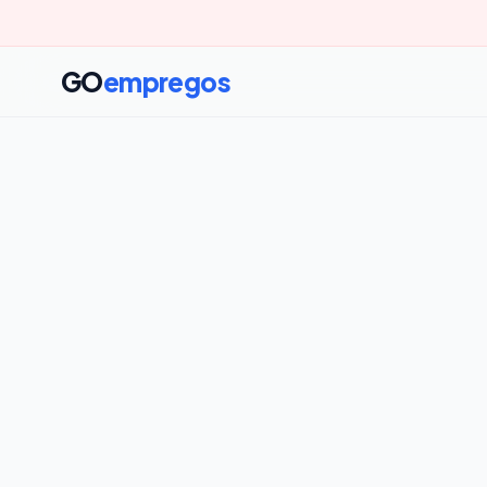
GO
empregos