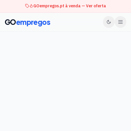
GOempregos.pt à venda — Ver oferta
GO
empregos