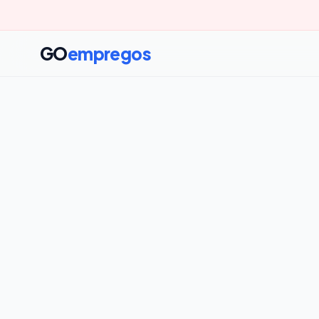
GO
empregos