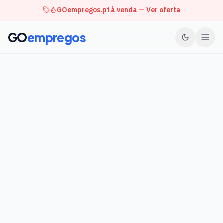
GOempregos.pt à venda — Ver oferta
GO
empregos