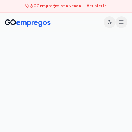
GOempregos.pt à venda — Ver oferta
GO
empregos