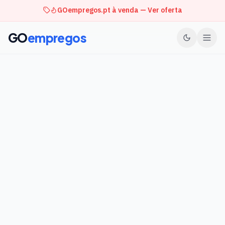
GOempregos.pt à venda — Ver oferta
GO
empregos