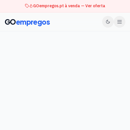
GOempregos.pt à venda — Ver oferta
GO
empregos