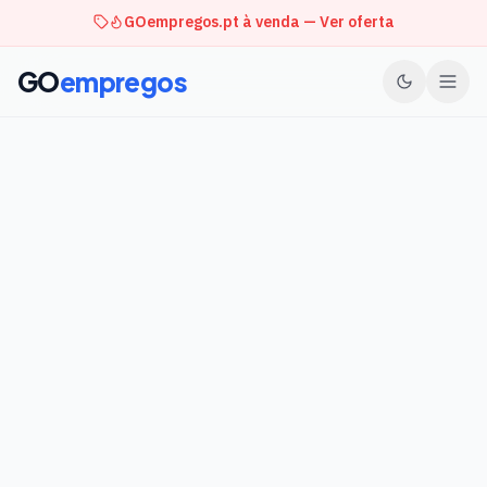
GOempregos.pt à venda — Ver oferta
GO
empregos