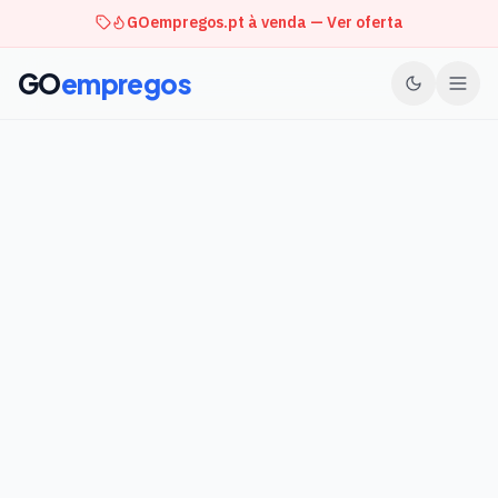
GOempregos.pt à venda — Ver oferta
GO
empregos