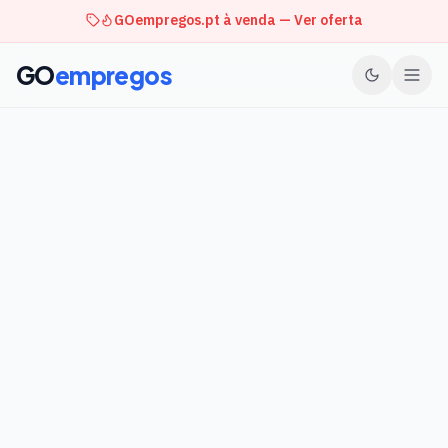
GOempregos.pt à venda — Ver oferta
GO
empregos