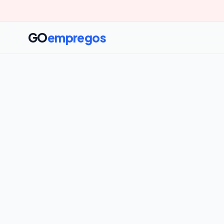
GO
empregos