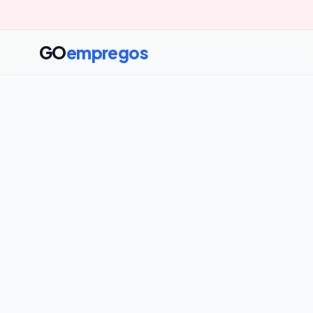
GO
empregos