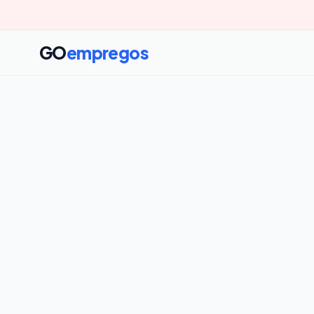
GO
empregos