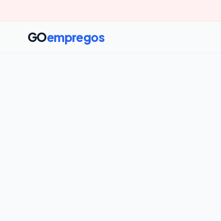
GO
empregos