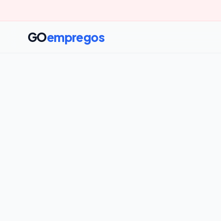
GO
empregos