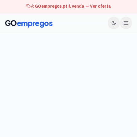
GOempregos.pt à venda — Ver oferta
GO
empregos