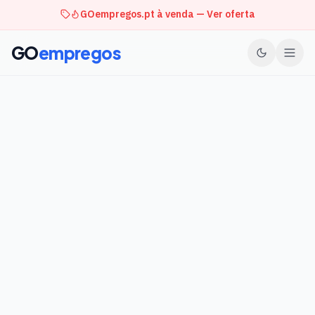
GOempregos.pt à venda — Ver oferta
GO
empregos