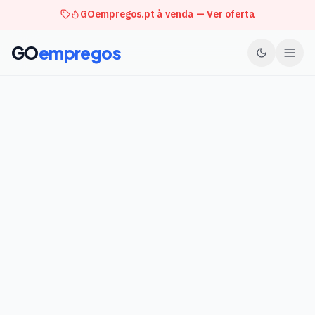
GOempregos.pt à venda — Ver oferta
GO
empregos