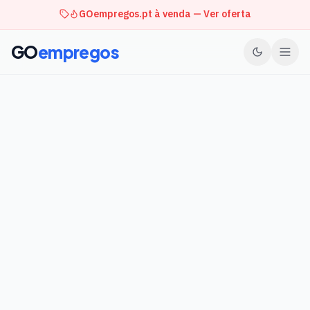
GOempregos.pt à venda — Ver oferta
GO
empregos