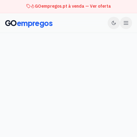
GOempregos.pt à venda — Ver oferta
GO
empregos