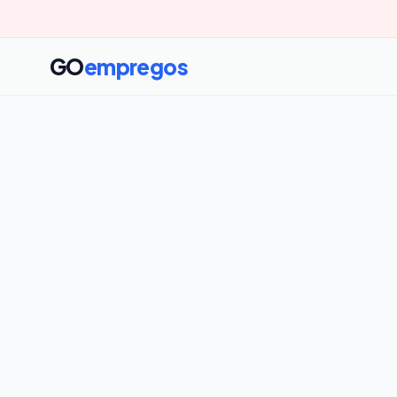
GO
empregos