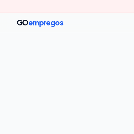
GO
empregos