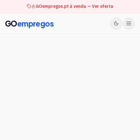
GOempregos.pt à venda — Ver oferta
GO
empregos