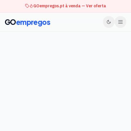
GOempregos.pt à venda — Ver oferta
GO
empregos