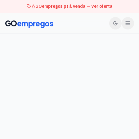
GOempregos.pt à venda — Ver oferta
GO
empregos