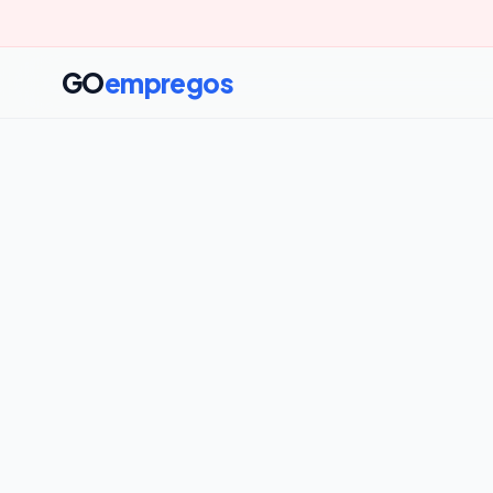
GO
empregos