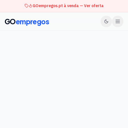
GOempregos.pt à venda — Ver oferta
GO
empregos