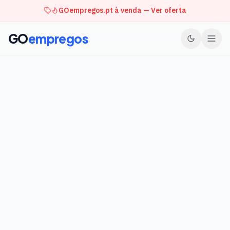
GOempregos.pt à venda — Ver oferta
GO
empregos