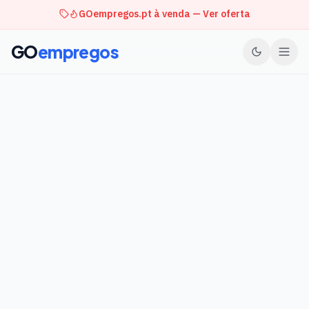
GOempregos.pt à venda — Ver oferta
GO
empregos