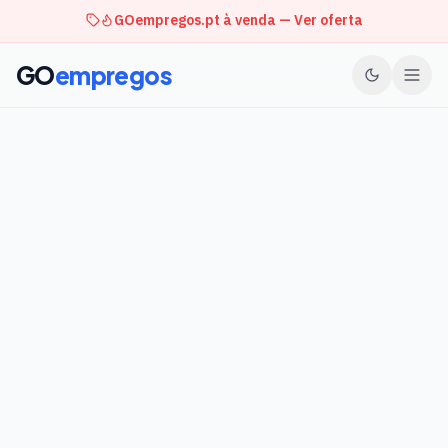
GOempregos.pt à venda — Ver oferta
GO
empregos