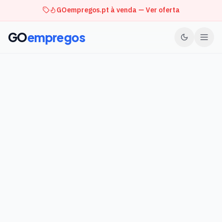
GOempregos.pt à venda — Ver oferta
GO
empregos