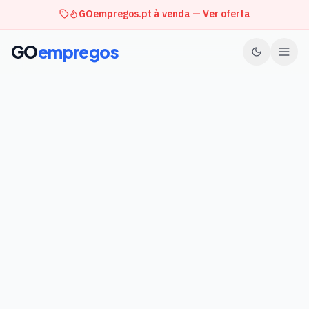
GOempregos.pt à venda — Ver oferta
GO
empregos