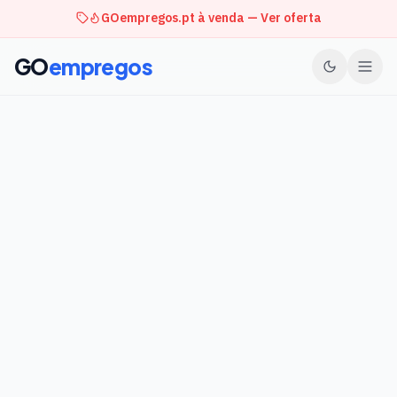
GOempregos.pt à venda — Ver oferta
GO
empregos