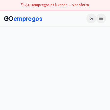
GOempregos.pt à venda — Ver oferta
GO
empregos