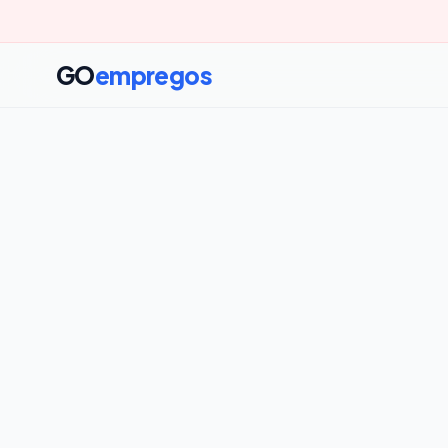
GO
empregos