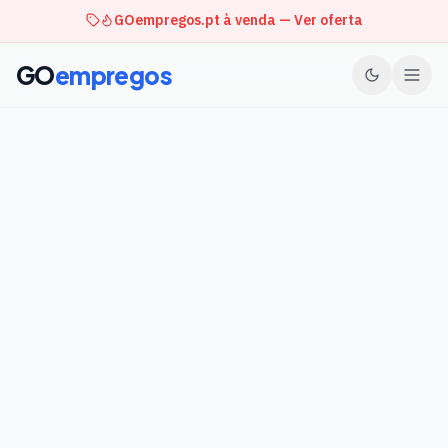
GOempregos.pt à venda — Ver oferta
GO
empregos