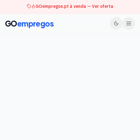
GOempregos.pt à venda — Ver oferta
GO
empregos