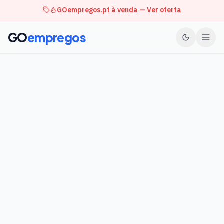
GOempregos.pt à venda — Ver oferta
GO
empregos