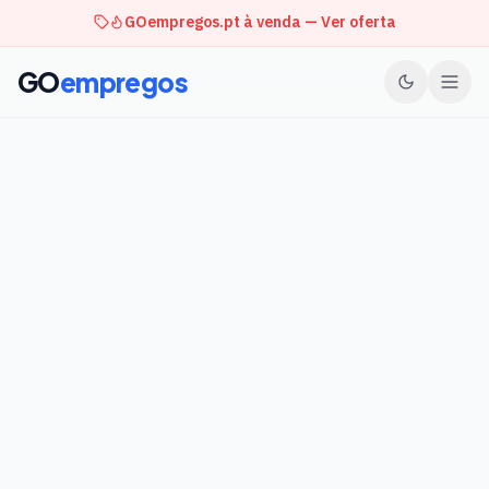
GOempregos.pt à venda — Ver oferta
GO
empregos