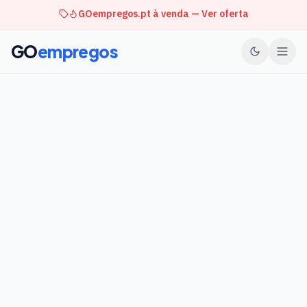
GOempregos.pt à venda — Ver oferta
GO
empregos