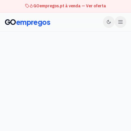
GOempregos.pt à venda — Ver oferta
GO
empregos