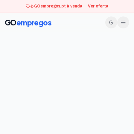
GOempregos.pt à venda — Ver oferta
GO
empregos