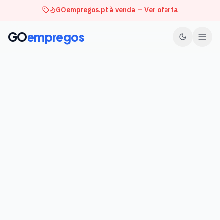
GOempregos.pt à venda — Ver oferta
GO
empregos