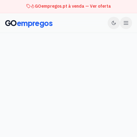
GOempregos.pt à venda — Ver oferta
GO
empregos