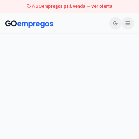
GOempregos.pt à venda — Ver oferta
GO
empregos